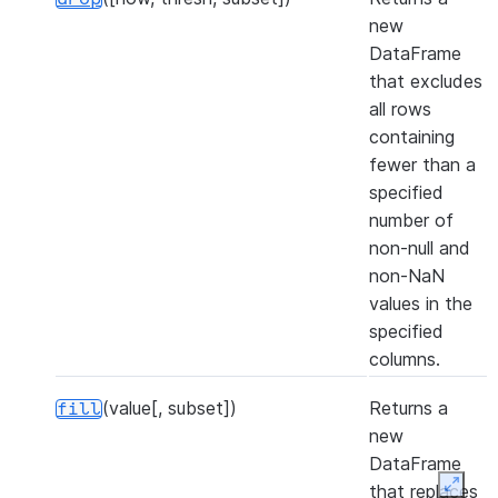
new
DataFrame
that excludes
all rows
containing
fewer than a
specified
number of
non-null and
non-NaN
values in the
specified
columns.
(value[, subset])
Returns a
fill
new
DataFrame
that replaces
Expan