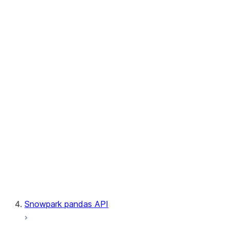
User-Defined Table Functions
Observability
Files
LINEAGE
Context
Exceptions
Testing
Snowpark pandas API