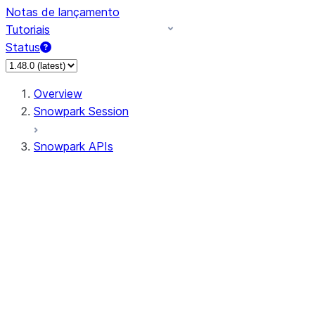
Notas de lançamento
Tutoriais
Status
Overview
Snowpark Session
Snowpark APIs
Input/Output
DataFrame
DataFrame
DataFrameNaFunctions
DataFrameStatFunctions
DataFrameAnalyticsFunctions