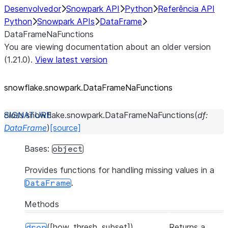
Desenvolvedor
Snowpark API
Python
Referência API
Python
Snowpark APIs
DataFrame
DataFrameNaFunctions
You are viewing documentation about an older version
(1.21.0).
View latest version
snowflake.snowpark.DataFrameNaFunctions
class
snowflake.snowpark.
DataFrameNaFunctions
(
df
:
DataFrame
)
[source]
Bases:
object
Provides functions for handling missing values in a
.
DataFrame
Methods
([how, thresh, subset])
Returns a
drop