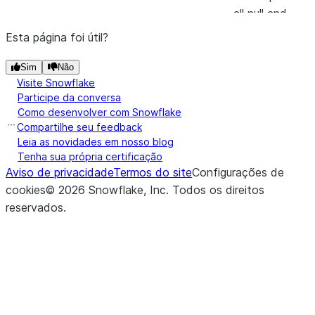
all null and
NaN values in
Esta página foi útil?
the specified
columns with
Sim
Não
Visite Snowflake
the values
Participe da conversa
provided.
Como desenvolver com Snowflake
Compartilhe seu feedback
(to_replace[, value, subset])
Returns a
replace
Leia as novidades em nosso blog
new
Tenha sua própria certificação
DataFrame
Aviso de privacidade
Termos do site
Configurações de
that replaces
cookies
©
2026
Snowflake, Inc.
Todos os direitos
values in the
reservados
.
specified
columns.