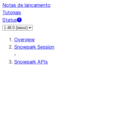
Notas de lançamento
Tutoriais
Status
Overview
Snowpark Session
Snowpark APIs
Input/Output
DataFrame
DataFrame
DataFrameNaFunctions
DataFrameStatFunctions
DataFrameAnalyticsFunctions