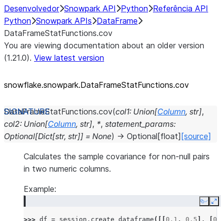
Desenvolvedor
Snowpark API
Python
Referência API
Python
Snowpark APIs
DataFrame
DataFrameStatFunctions.cov
You are viewing documentation about an older version
(1.21.0).
View latest version
snowflake.snowpark.DataFrameStatFunctions.cov
DataFrameStatFunctions.
cov
(
col1
:
Union
[
Column
,
str
]
,
col2
:
Union
[
Column
,
str
]
,
*
,
statement_params
:
Optional
[
Dict
[
str
,
str
]
]
=
None
)
→
Optional
[
float
]
[source]
Calculates the sample covariance for non-null pairs
in two numeric columns.
Example:
Copy
E
>>> 
df
=
session
.
create_dataframe
([[
0.1
,
0.5
],
[
0.