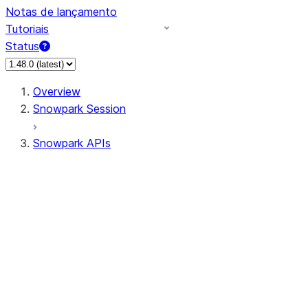
Notas de lançamento
Tutoriais
Status
Overview
Snowpark Session
Snowpark APIs
Input/Output
DataFrame
DataFrame
DataFrameNaFunctions
DataFrameStatFunctions
DataFrameAnalyticsFunctions