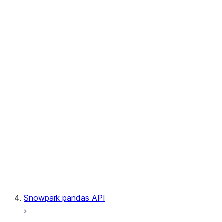
User-Defined Table Functions
Observability
Files
LINEAGE
Context
Exceptions
Testing
Snowpark pandas API