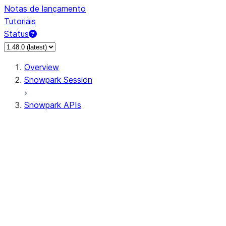
Notas de lançamento
Tutoriais
Status
Overview
Snowpark Session
Snowpark APIs
Input/Output
DataFrameReader
DataFrameWriter
FileOperation
PutResult
GetResult
DataFrameReader.avro