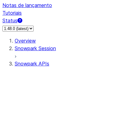
Notas de lançamento
Tutoriais
Status
Overview
Snowpark Session
Snowpark APIs
Input/Output
DataFrameReader
DataFrameWriter
FileOperation
PutResult
GetResult
DataFrameReader.avro