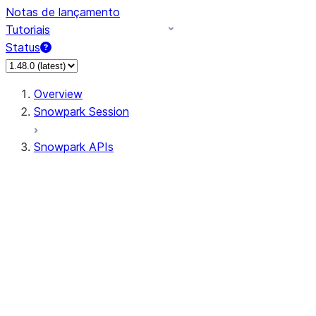
Notas de lançamento
Tutoriais
Status
Overview
Snowpark Session
Snowpark APIs
Input/Output
DataFrame
Column
Data Types