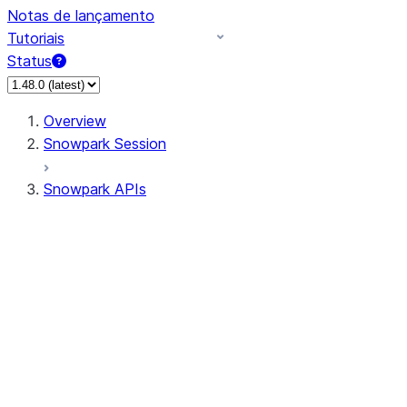
Notas de lançamento
Tutoriais
Status
Overview
Snowpark Session
Snowpark APIs
Input/Output
DataFrameReader
DataFrameWriter
FileOperation
PutResult
GetResult
DataFrameReader.avro