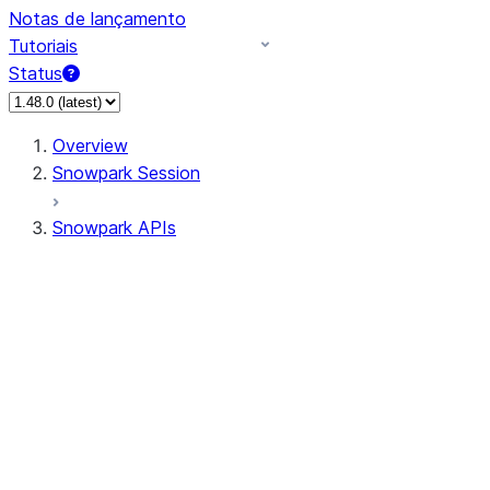
Notas de lançamento
Tutoriais
Status
Overview
Snowpark Session
Snowpark APIs
Input/Output
DataFrame
Column
Data Types