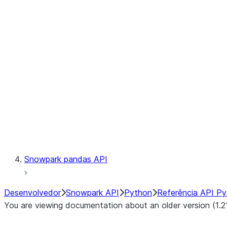
Observability
Files
LINEAGE
Context
Exceptions
Testing
Snowpark pandas API
Desenvolvedor
Snowpark API
Python
Referência API P
You are viewing documentation about an older version (1.2