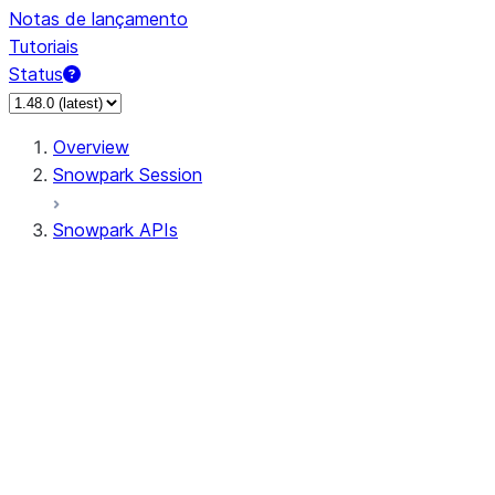
Notas de lançamento
Tutoriais
Status
Overview
Snowpark Session
Snowpark APIs
Input/Output
DataFrame
Column
Data Types