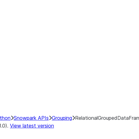
ython
Snowpark APIs
Grouping
RelationalGroupedDataFra
1.0).
View latest version