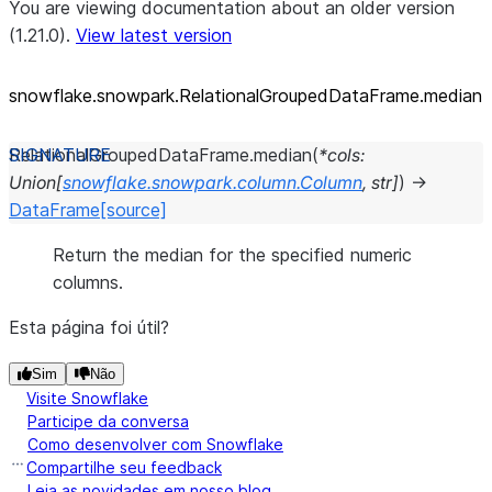
You are viewing documentation about an older version
(1.21.0).
View latest version
snowflake.snowpark.RelationalGroupedDataFrame.median
RelationalGroupedDataFrame.
median
(
*
cols
:
Union
[
snowflake.snowpark.column.Column
,
str
]
)
→
DataFrame
[source]
Return the median for the specified numeric
columns.
Esta página foi útil?
Sim
Não
Visite Snowflake
Participe da conversa
Como desenvolver com Snowflake
Compartilhe seu feedback
Leia as novidades em nosso blog