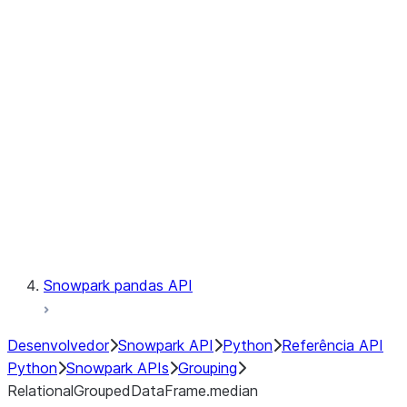
Observability
Files
LINEAGE
Context
Exceptions
Testing
Snowpark pandas API
Desenvolvedor
Snowpark API
Python
Referência API
Python
Snowpark APIs
Grouping
RelationalGroupedDataFrame.median