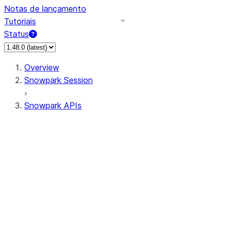
Notas de lançamento
Tutoriais
Status
Overview
Snowpark Session
Snowpark APIs
Input/Output
DataFrame
Column
Data Types