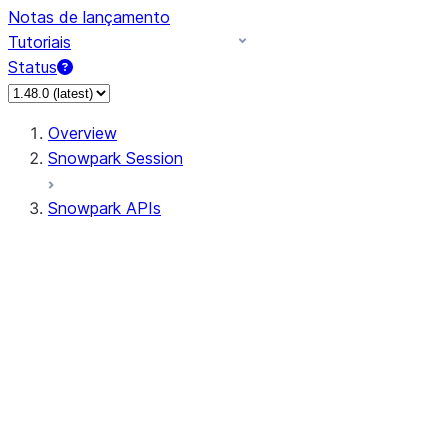
Notas de lançamento
Tutoriais
Status
Overview
Snowpark Session
Snowpark APIs
Input/Output
DataFrame
Column
Data Types