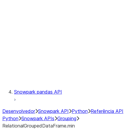
Observability
Files
LINEAGE
Context
Exceptions
Testing
Snowpark pandas API
Desenvolvedor
Snowpark API
Python
Referência API
Python
Snowpark APIs
Grouping
RelationalGroupedDataFrame.min