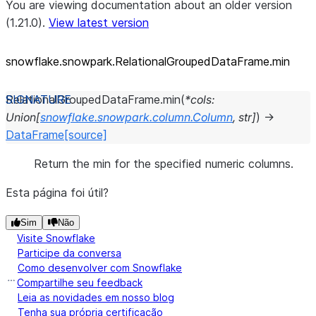
You are viewing documentation about an older version
(1.21.0).
View latest version
snowflake.snowpark.RelationalGroupedDataFrame.min
RelationalGroupedDataFrame.
min
(
*
cols
:
Union
[
snowflake.snowpark.column.Column
,
str
]
)
→
DataFrame
[source]
Return the min for the specified numeric columns.
Esta página foi útil?
Sim
Não
Visite Snowflake
Participe da conversa
Como desenvolver com Snowflake
Compartilhe seu feedback
Leia as novidades em nosso blog
Tenha sua própria certificação