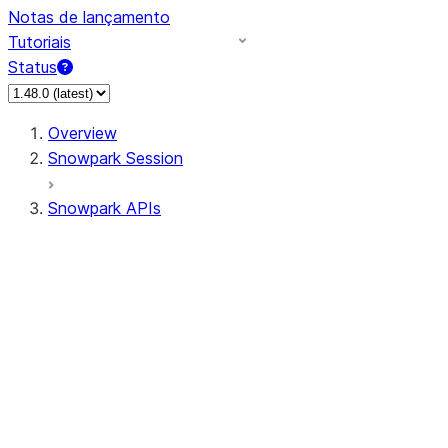
Notas de lançamento
Tutoriais
Status
Overview
Snowpark Session
Snowpark APIs
Input/Output
DataFrame
Column
Data Types