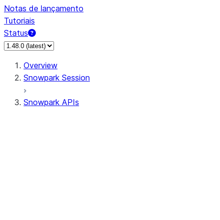
Notas de lançamento
Tutoriais
Status
Overview
Snowpark Session
Snowpark APIs
Input/Output
DataFrame
Column
Data Types