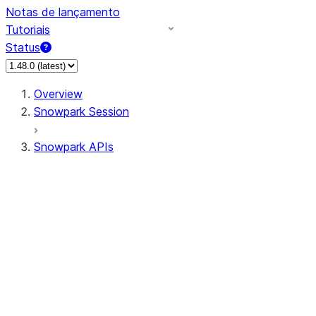
Notas de lançamento
Tutoriais
Status
Overview
Snowpark Session
Snowpark APIs
Input/Output
DataFrame
Column
Data Types