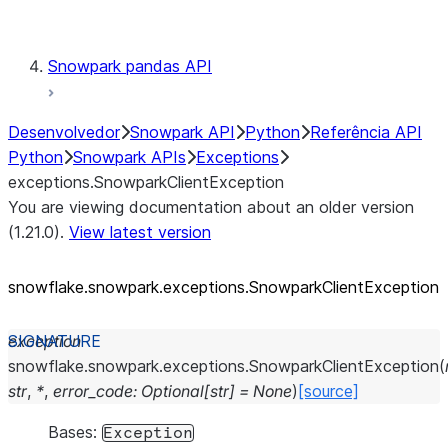
Testing
Snowpark pandas API
Desenvolvedor
Snowpark API
Python
Referência API
Python
Snowpark APIs
Exceptions
exceptions.SnowparkClientException
You are viewing documentation about an older version
(1.21.0).
View latest version
snowflake.snowpark.exceptions.SnowparkClientException
exception
snowflake.snowpark.exceptions.
SnowparkClientException
(
str
,
*
,
error_code
:
Optional
[
str
]
=
None
)
[source]
Bases:
Exception