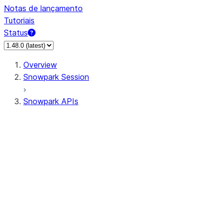
Notas de lançamento
Tutoriais
Status
Overview
Snowpark Session
Snowpark APIs
Input/Output
DataFrame
Column
Data Types