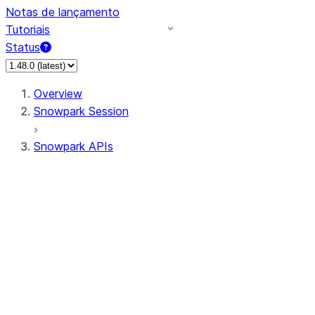
Notas de lançamento
Tutoriais
Status
Overview
Snowpark Session
Snowpark APIs
Input/Output
DataFrame
Column
Data Types