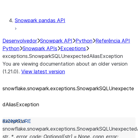
Testing
Snowpark pandas API
Desenvolvedor
Snowpark API
Python
Referência API
Python
Snowpark APIs
Exceptions
exceptions.SnowparkSQLUnexpectedAliasException
You are viewing documentation about an older version
(1.21.0).
View latest version
snowflake.snowpark.exceptions.SnowparkSQLUnexpecte
dAliasException
exception
snowflake.snowpark.exceptions.
SnowparkSQLUnexpectedA
str
,
*
,
error_code
:
Optional
[
str
]
=
None
,
conn_error
: