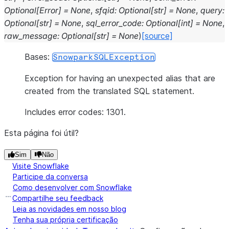
Optional
[
Error
]
=
None
,
sfqid
:
Optional
[
str
]
=
None
,
query
:
Optional
[
str
]
=
None
,
sql_error_code
:
Optional
[
int
]
=
None
,
raw_message
:
Optional
[
str
]
=
None
)
[source]
Bases:
SnowparkSQLException
Exception for having an unexpected alias that are
created from the translated SQL statement.
Includes error codes: 1301.
Esta página foi útil?
Sim
Não
Visite Snowflake
Participe da conversa
Como desenvolver com Snowflake
Compartilhe seu feedback
Leia as novidades em nosso blog
Tenha sua própria certificação