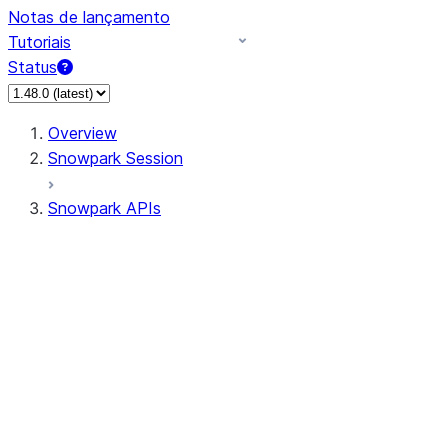
Notas de lançamento
Tutoriais
Status
Overview
Snowpark Session
Snowpark APIs
Input/Output
DataFrame
Column
Data Types