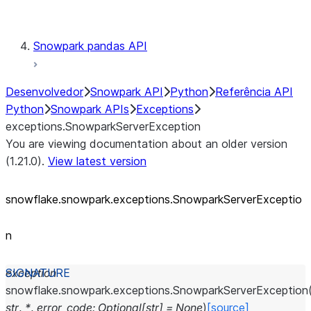
Testing
Snowpark pandas API
Desenvolvedor
Snowpark API
Python
Referência API
Python
Snowpark APIs
Exceptions
exceptions.SnowparkServerException
You are viewing documentation about an older version
(1.21.0).
View latest version
snowflake.snowpark.exceptions.SnowparkServerExceptio
n
exception
snowflake.snowpark.exceptions.
SnowparkServerException
str
,
*
,
error_code
:
Optional
[
str
]
=
None
)
[source]