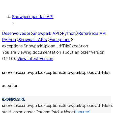
Testing
Snowpark pandas API
Desenvolvedor
Snowpark API
Python
Referência API
Python
Snowpark APIs
Exceptions
exceptions.SnowparkUploadUdfFileException
You are viewing documentation about an older version
(1.21.0).
View latest version
snowflake.snowpark.exceptions.SnowparkUploadUdfFileE
xception
exception
snowflake.snowpark.exceptions.
SnowparkUploadUdfFileEx
str
,
*
,
error_code
:
Optional
[
str
]
=
None
)
[source]