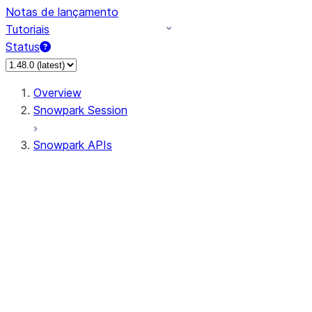
Notas de lançamento
Tutoriais
Status
Overview
Snowpark Session
Snowpark APIs
Input/Output
DataFrame
Column
Data Types