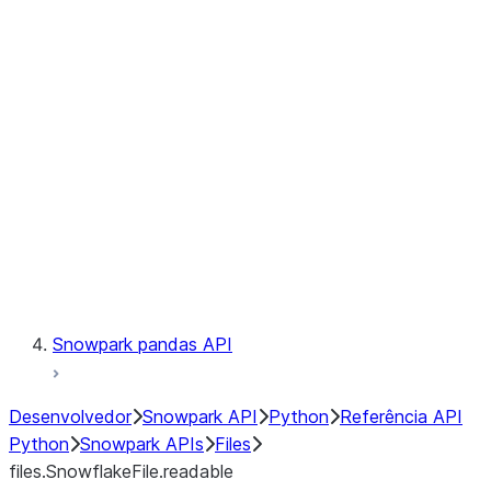
files.SnowflakeFile.readinto1
files.SnowflakeFile.seek
files.SnowflakeFile.seekable
files.SnowflakeFile.tell
LINEAGE
Context
Exceptions
Testing
Snowpark pandas API
Desenvolvedor
Snowpark API
Python
Referência API
Python
Snowpark APIs
Files
files.SnowflakeFile.readable