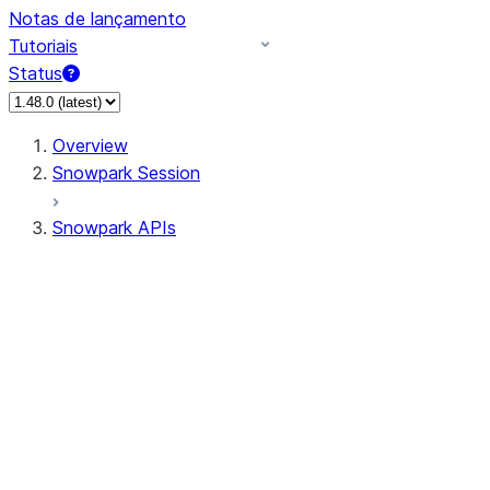
Notas de lançamento
Tutoriais
Status
Overview
Snowpark Session
Snowpark APIs
Input/Output
DataFrame
Column
Data Types