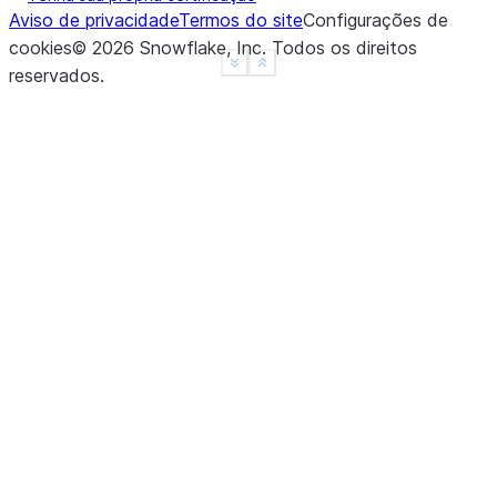
Aviso de privacidade
Termos do site
Configurações de
|}                           |
cookies
©
2026
Snowflake, Inc.
Todos os direitos
------------------------------
See more
Show less
reservados
.