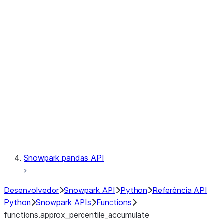
Observability
Files
LINEAGE
Context
Exceptions
Testing
Snowpark pandas API
Desenvolvedor
Snowpark API
Python
Referência API
Python
Snowpark APIs
Functions
functions.approx_percentile_accumulate