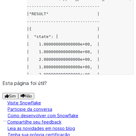
------------------------------
|"RESULT"                    |
------------------------------
|{                           |
|  "state": [                |
|    1.000000000000000e+00,  |
|    1.000000000000000e+00,  |
|    2.000000000000000e+00,  |
|    1.000000000000000e+00,  |
|    3.000000000000000e+00,  |
|    1.000000000000000e+00,  |
Esta página foi útil?
|    4.000000000000000e+00,  |
Sim
Não
|    1.000000000000000e+00,  |
Visite Snowflake
|    5.000000000000000e+00,  |
Participe da conversa
|    1.000000000000000e+00   |
Como desenvolver com Snowflake
|  ],                        |
Compartilhe seu feedback
|  "type": "tdigest",        |
Leia as novidades em nosso blog
Tenha sua própria certificação
|  "version": 1              |