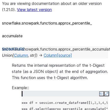
You are viewing documentation about an older version
(1.21.0).
View latest version
snowflake.snowpark.functions.approx_
percentile_
accumulate
snowflake.snowpark.functions.
approx_percentile_accumula
Union
[
Column
,
str
]
)
→
Column
[source]
Returns the internal representation of the t-Digest
state (as a JSON object) at the end of aggregation.
This function uses the t-Digest algorithm.
Example::
Copy
E
>>> 
df
=
session
.
create_dataframe
([
1
,
2
,
3
,
4
,
5
]
>>> 
df
.
select
(
approx_percentile_accumulate
(
"a