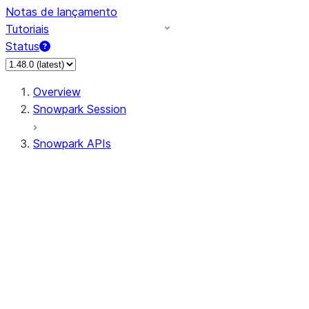
Notas de lançamento
Tutoriais
Status
Overview
Snowpark Session
Snowpark APIs
Input/Output
DataFrame
Column
Data Types