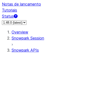
Notas de lançamento
Tutoriais
Status
Overview
Snowpark Session
Snowpark APIs
Input/Output
DataFrame
Column
Data Types