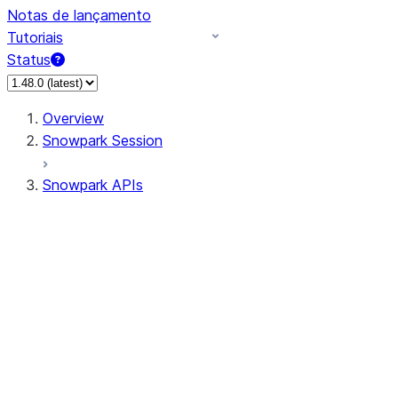
Notas de lançamento
Tutoriais
Status
Overview
Snowpark Session
Snowpark APIs
Input/Output
DataFrame
Column
Data Types