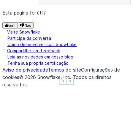
Esta página foi útil?
Sim
Não
Visite Snowflake
Participe da conversa
Como desenvolver com Snowflake
Compartilhe seu feedback
Leia as novidades em nosso blog
Tenha sua própria certificação
Aviso de privacidade
Termos do site
Configurações de
cookies
©
2026
Snowflake, Inc.
Todos os direitos
See more
See more
Show less
Show less
reservados
.