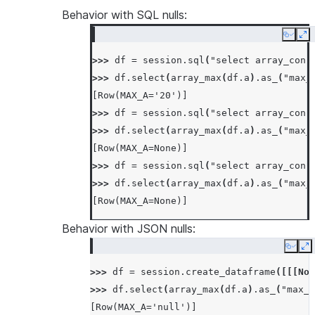
Behavior with SQL nulls:
Copy
Ex
>>> 
df
=
session
.
sql
(
"select array_cons
>>> 
df
.
select
(
array_max
(
df
.
a
)
.
as_
(
"max_
[Row(MAX_A='20')]
>>> 
df
=
session
.
sql
(
"select array_cons
>>> 
df
.
select
(
array_max
(
df
.
a
)
.
as_
(
"max_
[Row(MAX_A=None)]
>>> 
df
=
session
.
sql
(
"select array_cons
>>> 
df
.
select
(
array_max
(
df
.
a
)
.
as_
(
"max_
[Row(MAX_A=None)]
Behavior with JSON nulls:
Copy
E
>>> 
df
=
session
.
create_dataframe
([[[
Non
>>> 
df
.
select
(
array_max
(
df
.
a
)
.
as_
(
"max_a
[Row(MAX_A='null')]