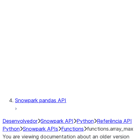
Observability
Files
LINEAGE
Context
Exceptions
Testing
Snowpark pandas API
Desenvolvedor
Snowpark API
Python
Referência API
Python
Snowpark APIs
Functions
functions.array_max
You are viewing documentation about an older version