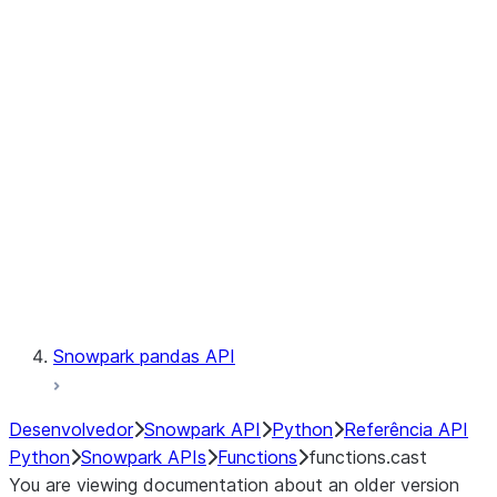
Observability
Files
LINEAGE
Context
Exceptions
Testing
Snowpark pandas API
Desenvolvedor
Snowpark API
Python
Referência API
Python
Snowpark APIs
Functions
functions.cast
You are viewing documentation about an older version