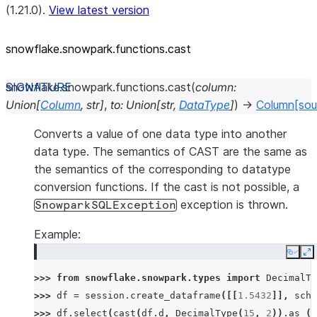
(1.21.0).
View latest version
snowflake.snowpark.functions.cast
snowflake.snowpark.functions.
cast
(
column
:
Union
[
Column
,
str
]
,
to
:
Union
[
str
,
DataType
]
)
→
Column
[sou
Converts a value of one data type into another
data type. The semantics of CAST are the same as
the semantics of the corresponding to datatype
conversion functions. If the cast is not possible, a
exception is thrown.
SnowparkSQLException
Example:
Copy
E
>>> 
from
snowflake.snowpark.types
import
DecimalTy
>>> 
df
=
session
.
create_dataframe
([[
1.5432
]],
sche
>>> 
df
.
select
(
cast
(
df
.
d
,
DecimalType
(
15
,
2
))
.
as_
(
"