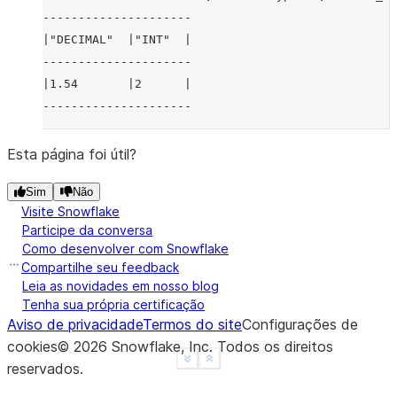
---------------------
|"DECIMAL"  |"INT"  |
---------------------
|1.54       |2      |
---------------------
Esta página foi útil?
Sim
Não
Visite Snowflake
Participe da conversa
Como desenvolver com Snowflake
Compartilhe seu feedback
Leia as novidades em nosso blog
Tenha sua própria certificação
Aviso de privacidade
Termos do site
Configurações de
cookies
©
2026
Snowflake, Inc.
Todos os direitos
See more
Show less
reservados
.