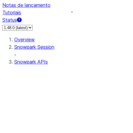
Notas de lançamento
Tutoriais
Status
Overview
Snowpark Session
Snowpark APIs
Input/Output
DataFrame
Column
Data Types