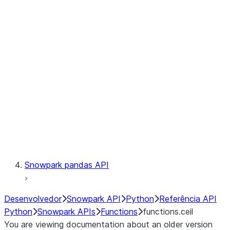
Observability
Files
LINEAGE
Context
Exceptions
Testing
Snowpark pandas API
Desenvolvedor
Snowpark API
Python
Referência API
Python
Snowpark APIs
Functions
functions.ceil
You are viewing documentation about an older version