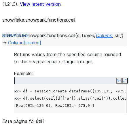
(1.21.0).
View latest version
snowflake.snowpark.functions.ceil
snowflake.snowpark.functions.
ceil
(
e
:
Union
[
Column
,
str
]
)
→
Column
[source]
Returns values from the specified column rounded
to the nearest equal or larger integer.
Example:
Copy
E
>>> 
df
=
session
.
create_dataframe
([
135.135
,
-
975.9
>>> 
df
.
select
(
ceil
(
df
[
"a"
])
.
alias
(
"ceil"
))
.
collect
[Row(CEIL=136.0), Row(CEIL=-975.0)]
Esta página foi útil?