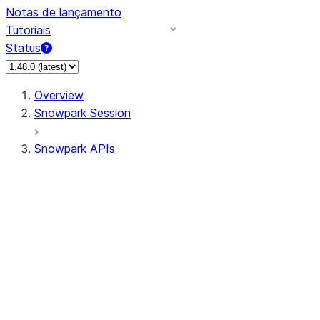
Notas de lançamento
Tutoriais
Status
Overview
Snowpark Session
Snowpark APIs
Input/Output
DataFrame
Column
Data Types