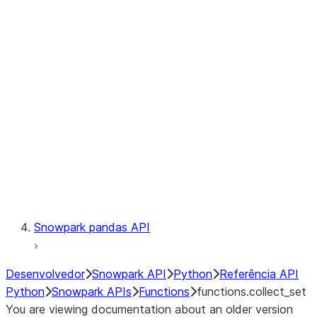
Observability
Files
LINEAGE
Context
Exceptions
Testing
Snowpark pandas API
Desenvolvedor
Snowpark API
Python
Referência API
Python
Snowpark APIs
Functions
functions.collect_set
You are viewing documentation about an older version