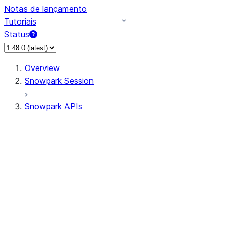
Notas de lançamento
Tutoriais
Status
Overview
Snowpark Session
Snowpark APIs
Input/Output
DataFrame
Column
Data Types