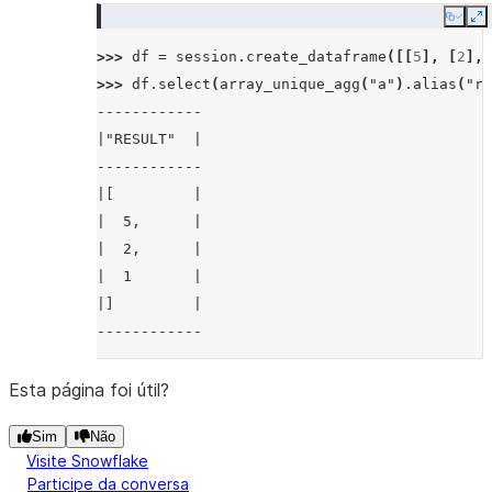
Copy
E
>>> 
df
=
session
.
create_dataframe
([[
5
],
[
2
],
>>> 
df
.
select
(
array_unique_agg
(
"a"
)
.
alias
(
"re
------------
|"RESULT"  |
------------
|[         |
|  5,      |
|  2,      |
|  1       |
|]         |
------------
Esta página foi útil?
Sim
Não
Visite Snowflake
Participe da conversa