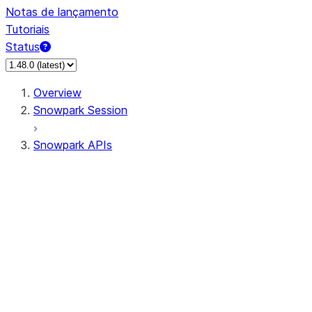
Notas de lançamento
Tutoriais
Status
Overview
Snowpark Session
Snowpark APIs
Input/Output
DataFrame
Column
Data Types