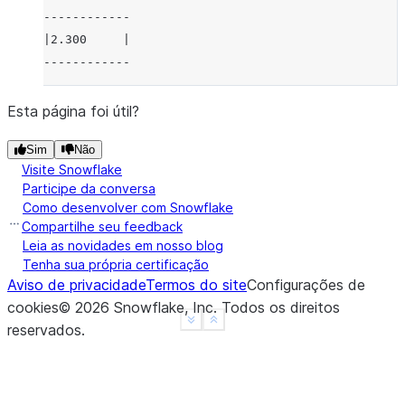
------------
|2.300     |
------------
Esta página foi útil?
Sim
Não
Visite Snowflake
Participe da conversa
Como desenvolver com Snowflake
Compartilhe seu feedback
Leia as novidades em nosso blog
Tenha sua própria certificação
Aviso de privacidade
Termos do site
Configurações de
cookies
©
2026
Snowflake, Inc.
Todos os direitos
See more
Show less
reservados
.