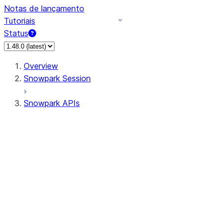
Notas de lançamento
Tutoriais
Status
Overview
Snowpark Session
Snowpark APIs
Input/Output
DataFrame
Column
Data Types