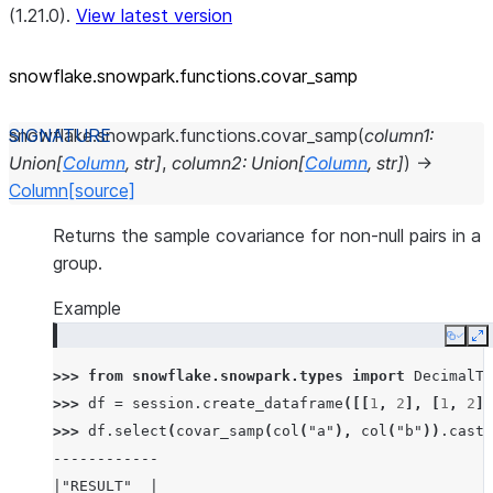
(1.21.0).
View latest version
snowflake.snowpark.functions.covar_
samp
snowflake.snowpark.functions.
covar_samp
(
column1
:
Union
[
Column
,
str
]
,
column2
:
Union
[
Column
,
str
]
)
→
Column
[source]
Returns the sample covariance for non-null pairs in a
group.
Example
Copy
E
>>> 
from
snowflake.snowpark.types
import
DecimalTy
>>> 
df
=
session
.
create_dataframe
([[
1
,
2
],
[
1
,
2
],
>>> 
df
.
select
(
covar_samp
(
col
(
"a"
),
col
(
"b"
))
.
cast
(
------------
|"RESULT"  |