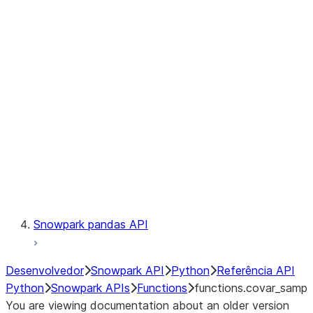
Observability
Files
LINEAGE
Context
Exceptions
Testing
Snowpark pandas API
Desenvolvedor
Snowpark API
Python
Referência API
Python
Snowpark APIs
Functions
functions.covar_samp
You are viewing documentation about an older version