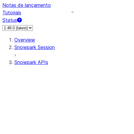
Notas de lançamento
Tutoriais
Status
Overview
Snowpark Session
Snowpark APIs
Input/Output
DataFrame
Column
Data Types