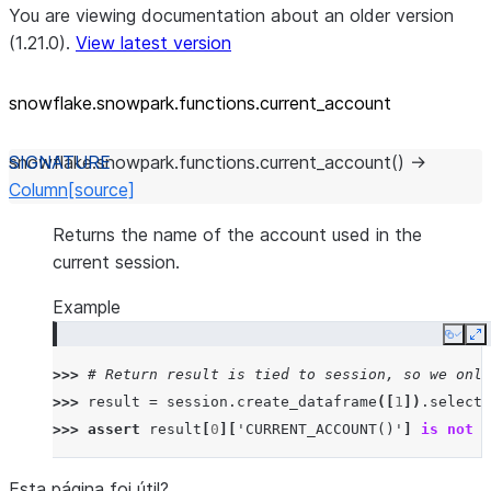
You are viewing documentation about an older version
(1.21.0).
View latest version
snowflake.snowpark.functions.current_
account
snowflake.snowpark.functions.
current_account
(
)
→
Column
[source]
Returns the name of the account used in the
current session.
Example
Copy
E
>>> 
# Return result is tied to session, so we only
>>> 
result
=
session
.
create_dataframe
([
1
])
.
select
(
>>> 
assert
result
[
0
][
'CURRENT_ACCOUNT()'
]
is
not
N
Esta página foi útil?