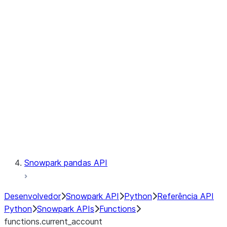
Observability
Files
LINEAGE
Context
Exceptions
Testing
Snowpark pandas API
Desenvolvedor
Snowpark API
Python
Referência API
Python
Snowpark APIs
Functions
functions.current_account