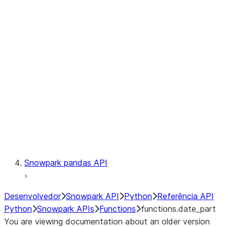
Observability
Files
LINEAGE
Context
Exceptions
Testing
Snowpark pandas API
Desenvolvedor
Snowpark API
Python
Referência API
Python
Snowpark APIs
Functions
functions.date_part
You are viewing documentation about an older version