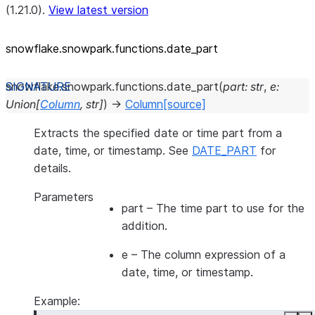
(1.21.0).
View latest version
snowflake.snowpark.functions.date_
part
snowflake.snowpark.functions.
date_part
(
part
:
str
,
e
:
Union
[
Column
,
str
]
)
→
Column
[source]
Extracts the specified date or time part from a
date, time, or timestamp. See
DATE_PART
for
details.
Parameters
part
– The time part to use for the
addition.
e
– The column expression of a
date, time, or timestamp.
Example: