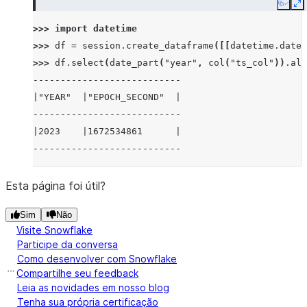
Copy
E
>>> 
import
datetime
>>> 
df
=
session
.
create_dataframe
([[
datetime
.
datet
>>> 
df
.
select
(
date_part
(
"year"
,
col
(
"ts_col"
))
.
ali
---------------------------
|"YEAR"  |"EPOCH_SECOND"  |
---------------------------
|2023    |1672534861      |
---------------------------
Esta página foi útil?
Sim
Não
Visite Snowflake
Participe da conversa
Como desenvolver com Snowflake
Compartilhe seu feedback
Leia as novidades em nosso blog
Tenha sua própria certificação