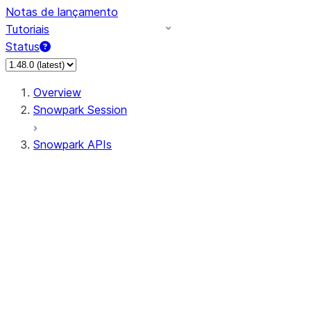
Notas de lançamento
Tutoriais
Status
Overview
Snowpark Session
Snowpark APIs
Input/Output
DataFrame
Column
Data Types