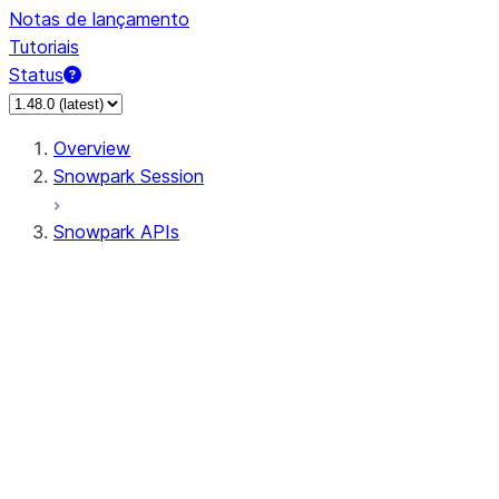
Notas de lançamento
Tutoriais
Status
Overview
Snowpark Session
Snowpark APIs
Input/Output
DataFrame
Column
Data Types