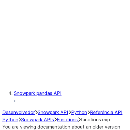
Observability
Files
LINEAGE
Context
Exceptions
Testing
Snowpark pandas API
Desenvolvedor
Snowpark API
Python
Referência API
Python
Snowpark APIs
Functions
functions.exp
You are viewing documentation about an older version