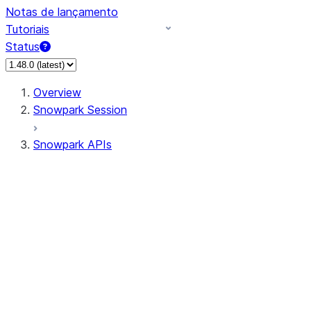
Notas de lançamento
Tutoriais
Status
Overview
Snowpark Session
Snowpark APIs
Input/Output
DataFrame
Column
Data Types