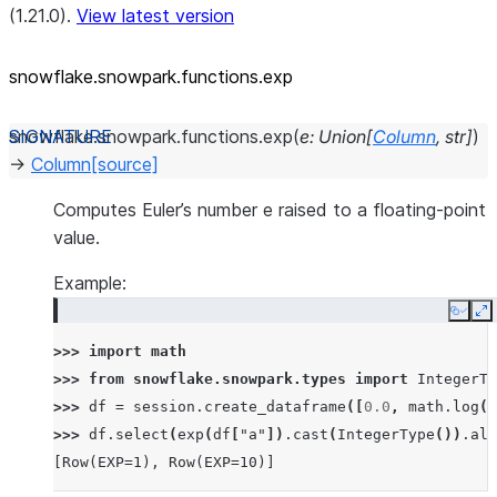
(1.21.0).
View latest version
snowflake.snowpark.functions.exp
snowflake.snowpark.functions.
exp
(
e
:
Union
[
Column
,
str
]
)
→
Column
[source]
Computes Euler’s number e raised to a floating-point
value.
Example:
Copy
E
>>> 
import
math
>>> 
from
snowflake.snowpark.types
import
IntegerTy
>>> 
df
=
session
.
create_dataframe
([
0.0
,
math
.
log
(
1
>>> 
df
.
select
(
exp
(
df
[
"a"
])
.
cast
(
IntegerType
())
.
ali
[Row(EXP=1), Row(EXP=10)]