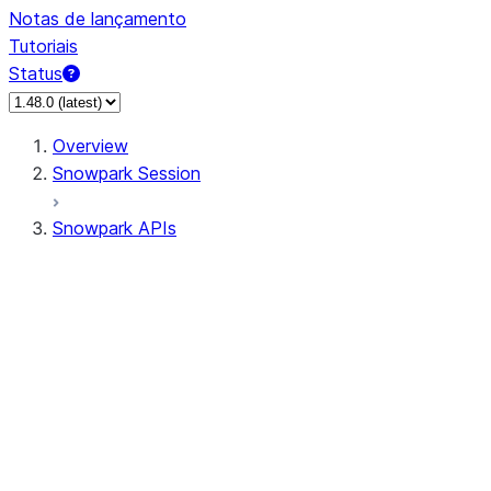
Notas de lançamento
Tutoriais
Status
Overview
Snowpark Session
Snowpark APIs
Input/Output
DataFrame
Column
Data Types