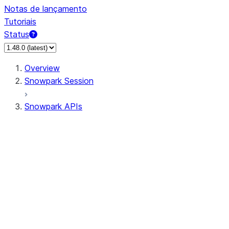
Notas de lançamento
Tutoriais
Status
Overview
Snowpark Session
Snowpark APIs
Input/Output
DataFrame
Column
Data Types