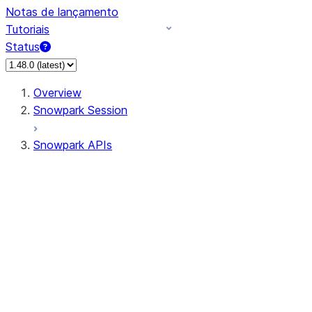
Notas de lançamento
Tutoriais
Status
Overview
Snowpark Session
Snowpark APIs
Input/Output
DataFrame
Column
Data Types