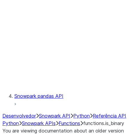
Observability
Files
LINEAGE
Context
Exceptions
Testing
Snowpark pandas API
Desenvolvedor
Snowpark API
Python
Referência API
Python
Snowpark APIs
Functions
functions.is_binary
You are viewing documentation about an older version