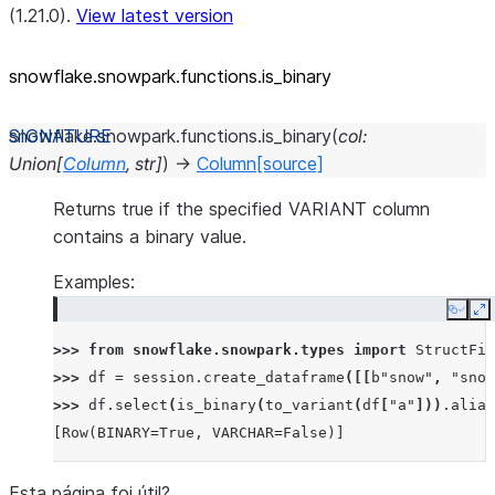
(1.21.0).
View latest version
snowflake.snowpark.functions.is_
binary
snowflake.snowpark.functions.
is_binary
(
col
:
Union
[
Column
,
str
]
)
→
Column
[source]
Returns true if the specified VARIANT column
contains a binary value.
Examples:
Copy
E
>>> 
from
snowflake.snowpark.types
import
StructFie
>>> 
df
=
session
.
create_dataframe
([[
b
"snow"
,
"snow
>>> 
df
.
select
(
is_binary
(
to_variant
(
df
[
"a"
]))
.
alias
[Row(BINARY=True, VARCHAR=False)]
Esta página foi útil?