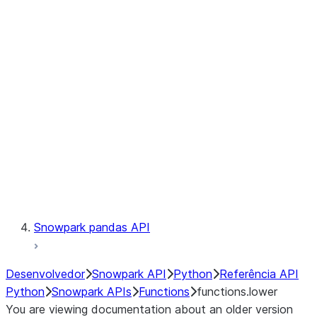
Observability
Files
LINEAGE
Context
Exceptions
Testing
Snowpark pandas API
Desenvolvedor
Snowpark API
Python
Referência API
Python
Snowpark APIs
Functions
functions.lower
You are viewing documentation about an older version