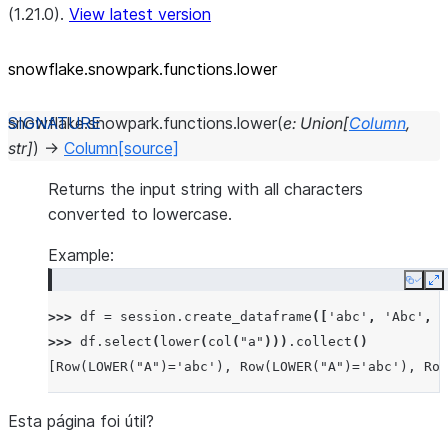
(1.21.0).
View latest version
snowflake.snowpark.functions.lower
snowflake.snowpark.functions.
lower
(
e
:
Union
[
Column
,
str
]
)
→
Column
[source]
Returns the input string with all characters
converted to lowercase.
Example:
Copy
E
>>> 
df
=
session
.
create_dataframe
([
'abc'
,
'Abc'
,
'
>>> 
df
.
select
(
lower
(
col
(
"a"
)))
.
collect
()
[Row(LOWER("A")='abc'), Row(LOWER("A")='abc'), Row
Esta página foi útil?