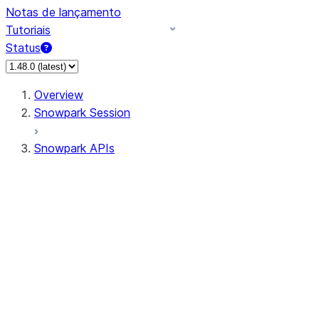
Notas de lançamento
Tutoriais
Status
Overview
Snowpark Session
Snowpark APIs
Input/Output
DataFrame
Column
Data Types