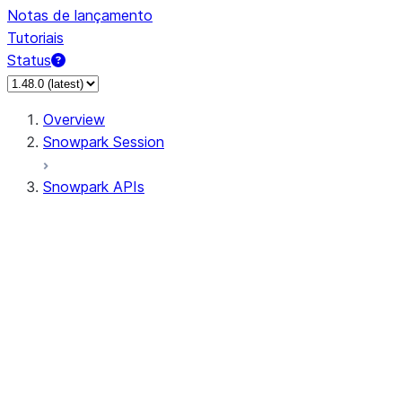
Notas de lançamento
Tutoriais
Status
Overview
Snowpark Session
Snowpark APIs
Input/Output
DataFrame
Column
Data Types