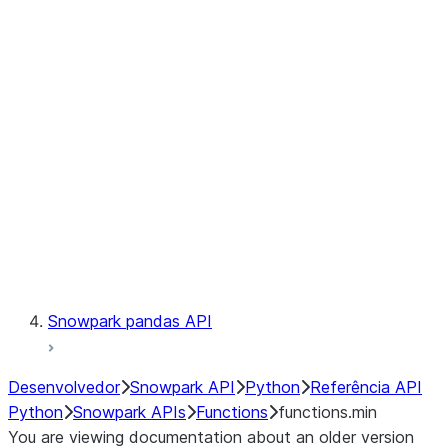
Observability
Files
LINEAGE
Context
Exceptions
Testing
Snowpark pandas API
Desenvolvedor
Snowpark API
Python
Referência API
Python
Snowpark APIs
Functions
functions.min
You are viewing documentation about an older version