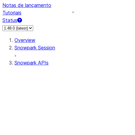
Notas de lançamento
Tutoriais
Status
Overview
Snowpark Session
Snowpark APIs
Input/Output
DataFrame
Column
Data Types