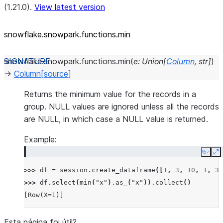
(1.21.0).
View latest version
snowflake.snowpark.functions.min
snowflake.snowpark.functions.
min
(
e
:
Union
[
Column
,
str
]
)
→
Column
[source]
Returns the minimum value for the records in a
group. NULL values are ignored unless all the records
are NULL, in which case a NULL value is returned.
Example:
Copy
E
>>> 
df
=
session
.
create_dataframe
([
1
,
3
,
10
,
1
,
3
]
>>> 
df
.
select
(
min
(
"x"
)
.
as_
(
"x"
))
.
collect
()
[Row(X=1)]
Esta página foi útil?