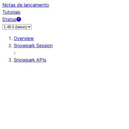
Notas de lançamento
Tutoriais
Status
Overview
Snowpark Session
Snowpark APIs
Input/Output
DataFrame
Column
Data Types