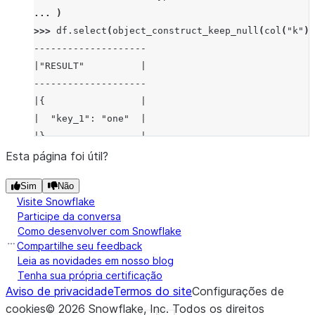
... 
)
>>> 
df
.
select
(
object_construct_keep_null
(
col
(
"k"
),
--------------------
|"RESULT"          |
--------------------
|{                 |
|  "key_1": "one"  |
|}                 |
|{                 |
Esta página foi útil?
|  "key_2": null   |
Sim
Não
|}                 |
Visite Snowflake
--------------------
Participe da conversa
Como desenvolver com Snowflake
Compartilhe seu feedback
Leia as novidades em nosso blog
Tenha sua própria certificação
Aviso de privacidade
Termos do site
Configurações de
cookies
©
2026
Snowflake, Inc.
Todos os direitos