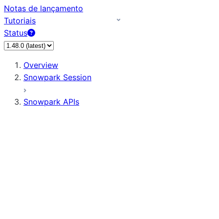
Notas de lançamento
Tutoriais
Status
Overview
Snowpark Session
Snowpark APIs
Input/Output
DataFrame
Column
Data Types