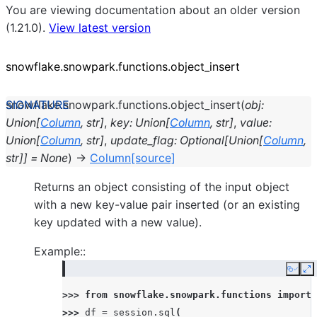
You are viewing documentation about an older version
(1.21.0).
View latest version
snowflake.snowpark.functions.object_
insert
snowflake.snowpark.functions.
object_insert
(
obj
:
Union
[
Column
,
str
]
,
key
:
Union
[
Column
,
str
]
,
value
:
Union
[
Column
,
str
]
,
update_flag
:
Optional
[
Union
[
Column
,
str
]
]
=
None
)
→
Column
[source]
Returns an object consisting of the input object
with a new key-value pair inserted (or an existing
key updated with a new value).
Example::
Copy
E
>>> 
from
snowflake.snowpark.functions
import
>>> 
df
=
session
.
sql
(