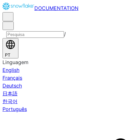
DOCUMENTATION
/
PT
Linguagem
English
Français
Deutsch
日本語
한국어
Português