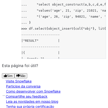
... 
"select object_construct(a,b,c,d,e,f)
... 
"values('age', 21, 'zip', 21021, 'nam
... 
"('age', 26, 'zip', 94021, 'name', 'J
... 
)
>>> 
df
.
select
(
object_insert
(
col
(
"obj"
),
lit
(
"
--------------------
|"RESULT"          |
--------------------
|{                 |
|  "age": 21,      |
|  "key": "v",     |
Esta página foi útil?
|  "name": "Joe",  |
Sim
Não
|  "zip": 21021    |
Visite Snowflake
|}                 |
Participe da conversa
|{                 |
Como desenvolver com Snowflake
|  "age": 26,      |
Compartilhe seu feedback
|  "key": "v",     |
Leia as novidades em nosso blog
Tenha sua própria certificação
|  "name": "Jay",  |