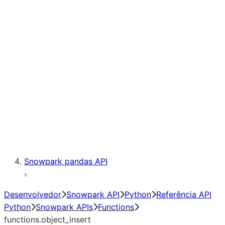
Observability
Files
LINEAGE
Context
Exceptions
Testing
Snowpark pandas API
Desenvolvedor
Snowpark API
Python
Referência API
Python
Snowpark APIs
Functions
functions.object_insert