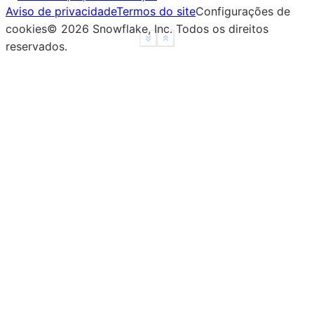
Aviso de privacidade
Termos do site
Configurações de
|  "zip": 94021    |
cookies
©
2026
Snowflake, Inc.
Todos os direitos
|}                 |
See more
Show less
reservados
.
--------------------