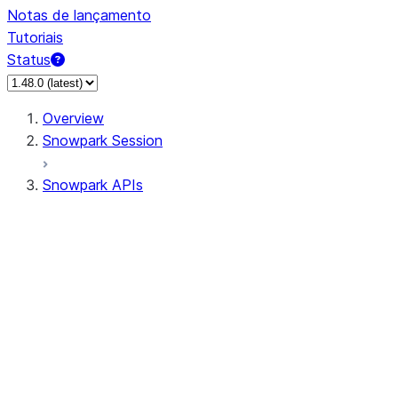
Notas de lançamento
Tutoriais
Status
Overview
Snowpark Session
Snowpark APIs
Input/Output
DataFrame
Column
Data Types