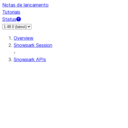
Notas de lançamento
Tutoriais
Status
Overview
Snowpark Session
Snowpark APIs
Input/Output
DataFrame
Column
Data Types