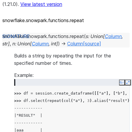
(1.21.0).
View latest version
snowflake.snowpark.functions.repeat
snowflake.snowpark.functions.
repeat
(
s
:
Union
[
Column
,
str
]
,
n
:
Union
[
Column
,
int
]
)
→
Column
[source]
Builds a string by repeating the input for the
specified number of times.
Example:
Copy
E
>>> 
df
=
session
.
create_dataframe
([[
"a"
],
[
"b"
],
[
>>> 
df
.
select
(
repeat
(
col
(
"a"
),
3
)
.
alias
(
"result"
))
------------
|"RESULT"  |
------------
|aaa       |