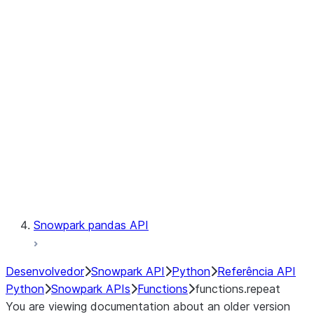
Observability
Files
LINEAGE
Context
Exceptions
Testing
Snowpark pandas API
Desenvolvedor
Snowpark API
Python
Referência API
Python
Snowpark APIs
Functions
functions.repeat
You are viewing documentation about an older version