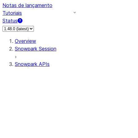
Notas de lançamento
Tutoriais
Status
Overview
Snowpark Session
Snowpark APIs
Input/Output
DataFrame
Column
Data Types