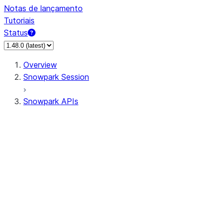
Notas de lançamento
Tutoriais
Status
Overview
Snowpark Session
Snowpark APIs
Input/Output
DataFrame
Column
Data Types