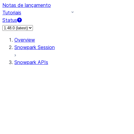
Notas de lançamento
Tutoriais
Status
Overview
Snowpark Session
Snowpark APIs
Input/Output
DataFrame
Column
Data Types