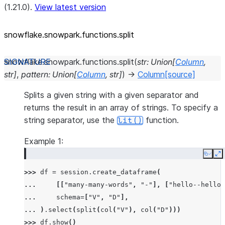
(1.21.0).
View latest version
snowflake.snowpark.functions.split
snowflake.snowpark.functions.
split
(
str
:
Union
[
Column
,
str
]
,
pattern
:
Union
[
Column
,
str
]
)
→
Column
[source]
Splits a given string with a given separator and
returns the result in an array of strings. To specify a
string separator, use the
function.
lit()
Example 1:
Copy
E
>>> 
df
=
session
.
create_dataframe
(
... 
[[
"many-many-words"
,
"-"
],
[
"hello--hello"
... 
schema
=
[
"V"
,
"D"
],
... 
)
.
select
(
split
(
col
(
"V"
),
col
(
"D"
)))
>>> 
df
.
show
()