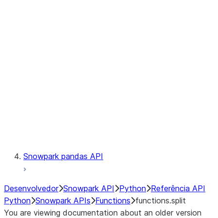
Observability
Files
LINEAGE
Context
Exceptions
Testing
Snowpark pandas API
Desenvolvedor
Snowpark API
Python
Referência API
Python
Snowpark APIs
Functions
functions.split
You are viewing documentation about an older version