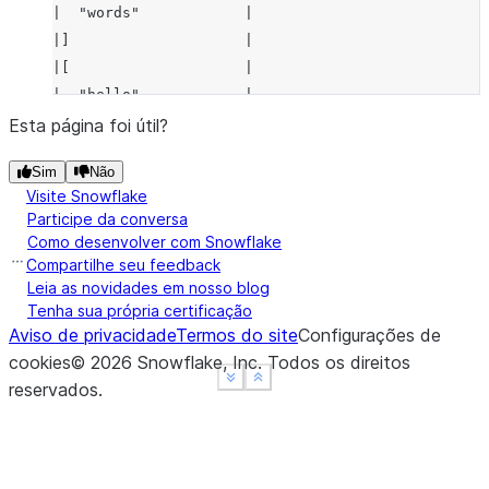
|  "words"            |
|]                    |
|[                    |
|  "hello",           |
|  "hi",              |
Esta página foi útil?
|  "hello"            |
Sim
Não
|]                    |
Visite Snowflake
-----------------------
Participe da conversa
Como desenvolver com Snowflake
Compartilhe seu feedback
Leia as novidades em nosso blog
Tenha sua própria certificação
Aviso de privacidade
Termos do site
Configurações de
cookies
©
2026
Snowflake, Inc.
Todos os direitos
See more
See more
Show less
Show less
reservados
.