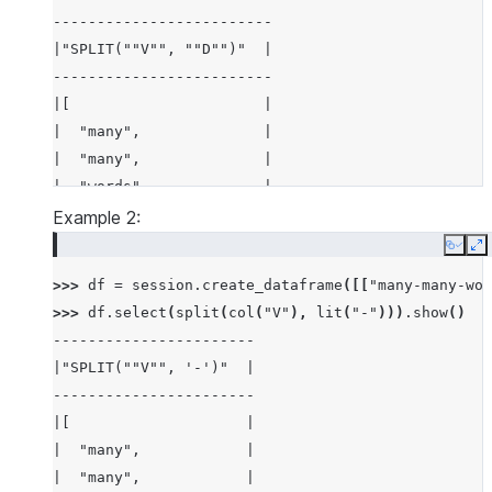
-------------------------
|"SPLIT(""V"", ""D"")"  |
-------------------------
|[                      |
|  "many",              |
|  "many",              |
|  "words"              |
|]                      |
Example 2:
|[                      |
Copy
E
|  "hello",             |
>>> 
df
=
session
.
create_dataframe
([[
"many-many-wor
|  "hello"              |
>>> 
df
.
select
(
split
(
col
(
"V"
),
lit
(
"-"
)))
.
show
()
|]                      |
-----------------------
-------------------------
|"SPLIT(""V"", '-')"  |
-----------------------
|[                    |
|  "many",            |
|  "many",            |