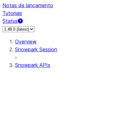
Notas de lançamento
Tutoriais
Status
Overview
Snowpark Session
Snowpark APIs
Input/Output
DataFrame
Column
Data Types