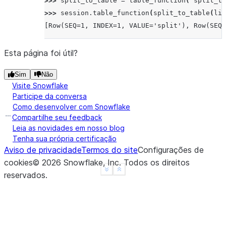
>>> 
split_to_table
=
table_function
(
"split_to
>>> 
session
.
table_function
(
split_to_table
(
lit
[Row(SEQ=1, INDEX=1, VALUE='split'), Row(SEQ=
Esta página foi útil?
Sim
Não
Visite Snowflake
Participe da conversa
Como desenvolver com Snowflake
Compartilhe seu feedback
Leia as novidades em nosso blog
Tenha sua própria certificação
Aviso de privacidade
Termos do site
Configurações de
cookies
©
2026
Snowflake, Inc.
Todos os direitos
See more
Show less
reservados
.