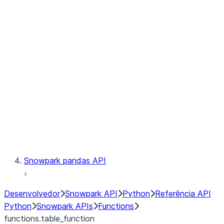
Observability
Files
LINEAGE
Context
Exceptions
Testing
Snowpark pandas API
Desenvolvedor
Snowpark API
Python
Referência API
Python
Snowpark APIs
Functions
functions.table_function