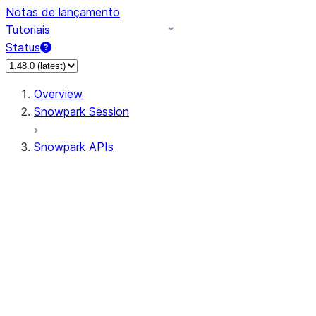
Notas de lançamento
Tutoriais
Status
Overview
Snowpark Session
Snowpark APIs
Input/Output
DataFrame
Column
Data Types