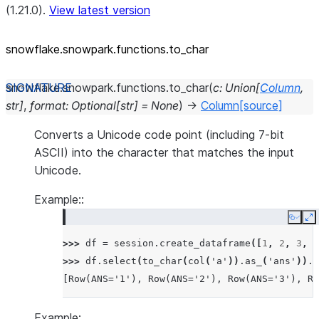
(1.21.0).
View latest version
snowflake.snowpark.functions.to_
char
snowflake.snowpark.functions.
to_char
(
c
:
Union
[
Column
,
str
]
,
format
:
Optional
[
str
]
=
None
)
→
Column
[source]
Converts a Unicode code point (including 7-bit
ASCII) into the character that matches the input
Unicode.
Example::
Copy
E
>>> 
df
=
session
.
create_dataframe
([
1
,
2
,
3
,
4
>>> 
df
.
select
(
to_char
(
col
(
'a'
))
.
as_
(
'ans'
))
.
c
[Row(ANS='1'), Row(ANS='2'), Row(ANS='3'), Ro
Example: