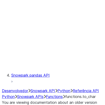
Observability
Files
LINEAGE
Context
Exceptions
Testing
Snowpark pandas API
Desenvolvedor
Snowpark API
Python
Referência API
Python
Snowpark APIs
Functions
functions.to_char
You are viewing documentation about an older version