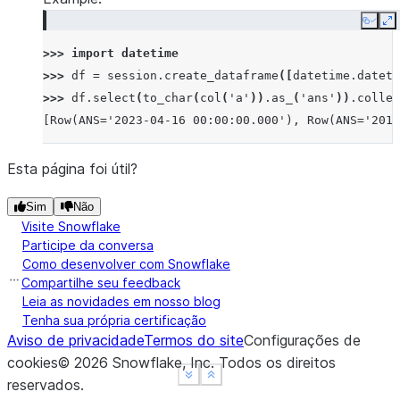
Copy
E
>>> 
import
datetime
>>> 
df
=
session
.
create_dataframe
([
datetime
.
dateti
>>> 
df
.
select
(
to_char
(
col
(
'a'
))
.
as_
(
'ans'
))
.
collec
[Row(ANS='2023-04-16 00:00:00.000'), Row(ANS='2017
Esta página foi útil?
Sim
Não
Visite Snowflake
Participe da conversa
Como desenvolver com Snowflake
Compartilhe seu feedback
Leia as novidades em nosso blog
Tenha sua própria certificação
Aviso de privacidade
Termos do site
Configurações de
cookies
©
2026
Snowflake, Inc.
Todos os direitos
See more
See more
Show less
Show less
reservados
.