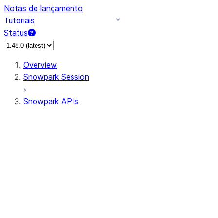
Notas de lançamento
Tutoriais
Status
Overview
Snowpark Session
Snowpark APIs
Input/Output
DataFrame
Column
Data Types