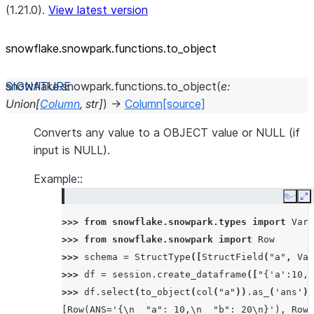
(1.21.0).
View latest version
snowflake.snowpark.functions.to_
object
snowflake.snowpark.functions.
to_object
(
e
:
Union
[
Column
,
str
]
)
→
Column
[source]
Converts any value to a OBJECT value or NULL (if
input is NULL).
Example::
Copy
E
>>> 
from
snowflake.snowpark.types
import
Vari
>>> 
from
snowflake.snowpark
import
Row
>>> 
schema
=
StructType
([
StructField
(
"a"
,
Var
>>> 
df
=
session
.
create_dataframe
([
"{'a':10,'
>>> 
df
.
select
(
to_object
(
col
(
"a"
))
.
as_
(
'ans'
))
[Row(ANS='{\n  "a": 10,\n  "b": 20\n}'), Row(