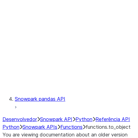
Observability
Files
LINEAGE
Context
Exceptions
Testing
Snowpark pandas API
Desenvolvedor
Snowpark API
Python
Referência API
Python
Snowpark APIs
Functions
functions.to_object
You are viewing documentation about an older version