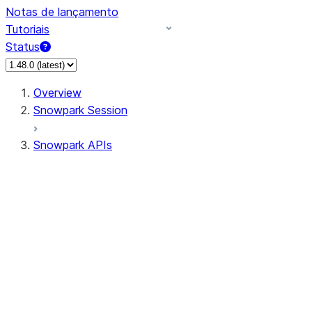
Notas de lançamento
Tutoriais
Status
Overview
Snowpark Session
Snowpark APIs
Input/Output
DataFrame
Column
Data Types