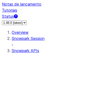
Notas de lançamento
Tutoriais
Status
Overview
Snowpark Session
Snowpark APIs
Input/Output
DataFrame
Column
Data Types